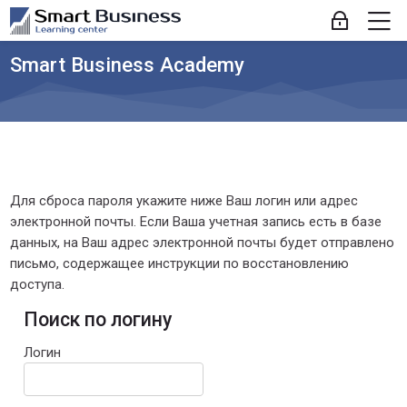
Skip to navigation
Skip to login form
Перейти к основному содержанию
Skip to footer
М
Вход
Smart Business Academy
Для сброса пароля укажите ниже Ваш логин или адрес
электронной почты. Если Ваша учетная запись есть в базе
данных, на Ваш адрес электронной почты будет отправлено
письмо, содержащее инструкции по восстановлению
доступа.
Поиск по логину
Поиск по логину
Логин