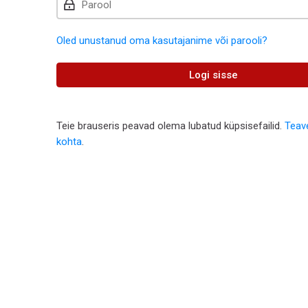
Oled unustanud oma kasutajanime või parooli?
Logi sisse
Teie brauseris peavad olema lubatud küpsisefailid.
Teav
kohta
.