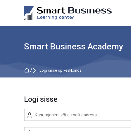
Skip to navigation
Skip to search form
Skip to login form
Jäta vahele peasisuni
Skip to footer
Smart Business Academy
Avaleht
Logi sisse õpikeskkonda
Logi sisse
Kasutajanimi või e-maili aadress
Parool